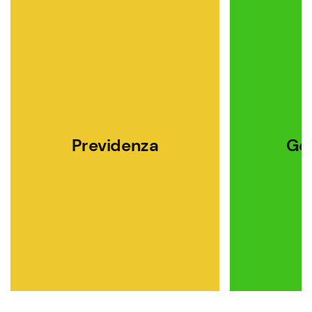
Previdenza
Gen